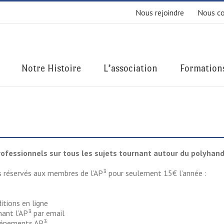
Nous rejoindre
Nous co
Notre Histoire
L’association
Formation
rofessionnels sur tous les sujets tournant autour du polyhand
s réservés aux membres de l’AP³ pour seulement 15€ l’année :
itions en ligne
ant l’AP³ par email
événements AP³